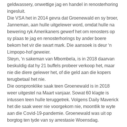
geldwassery, onwettige jag en handel in renosterhoring
ingesluit.
Die VSA het in 2014 gevra dat Groenewald en sy broer,
Janneman, aan hulle uitgelewer word, omdat hulle na
bewering ryk Amerikaners gewerf het om renosters op
sy plaas te jag en renosterhorings by ander boere
bekom het vir die swart mark. Die aansoek is deur ‘n
Limpopo-hof geweier.
Steyn, ‘n sakeman van Mbombela, is in 2018 daarvan
beskuldig dat hy 21 buffels probeer verkoop het, maar
nie die diere gelewer het, of die geld aan die kopers
terugbetaal het nie.
Die oorspronklike saak teen Groenewald is in 2018
weer uitgestel na Maart vanjaar. Sowat 60 klagte is
intussen teen hulle teruggetrek. Volgens Daily Maverick
het die saak weer nie voorgekom nie, moontlik te wyte
aan die Covid-19-pandemie. Groenewald was uit op
borgtog ten tyde van sy arrestasie Woensdag.