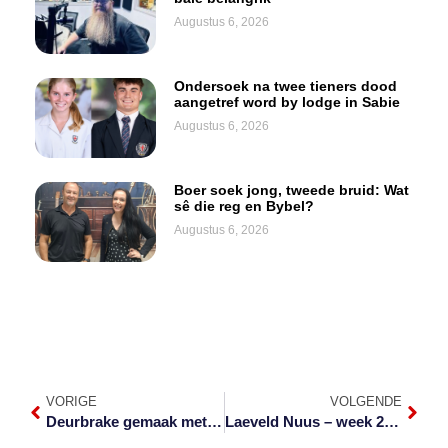
Augustus 6, 2026
Ondersoek na twee tieners dood
aangetref word by lodge in Sabie
Augustus 6, 2026
Boer soek jong, tweede bruid: Wat
sê die reg en Bybel?
Augustus 6, 2026
VORIGE
VOLGENDE
Deurbrake gemaak met arrestasies
Laeveld Nuus – week 29 van 2021