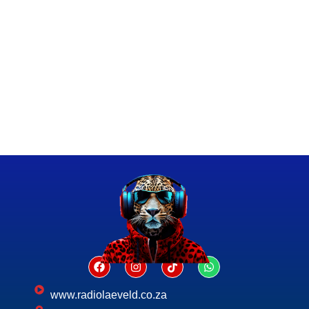
www.radiolaeveld.co.za