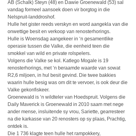
AB (Schalk) Steyn (48) en Dawie Groenewald (53) sal
vandag formeel aansoek doen vir borgtog in die
Nelspruit-landdroshof.
Hulle het gister reeds verskyn en word aangekla van die
onwettige besit en verkoop van renosterhorings.
Hulle is Woensdag aangekeer in ‘n gesamentlike
operasie tussen die Valke, die eenheid teen die
smokkel van wild en private rolspelers.
Volgens die Valke se kol. Katlego Mogale is 19
renosterhorings, met ‘n beraamde waarde van sowat
R2,6 miljoen, in hul besit gevind. Die twee bakkies
waarin hulle besig was om dit te vervoer, is ook deur die
Valke gekonfiskeer.
Groenewald is ‘n wildteler van Hoedspruit. Volgens die
Daily Maverick is Groenewald in 2010 saam met nege
ander mense, insluitende sy vrou, Sariette, gearresteer
na die karkasse van 20 renosters op sy plaas, Prachtig,
ontdek is.
Die 1 736 klagte teen hulle het rampokkery,