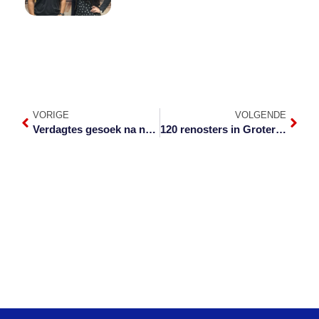
VORIGE
VOLGENDE
Verdagtes gesoek na noodlottige skietery in Hazyview
120 renosters in Groter Kruger-gebied hervestig