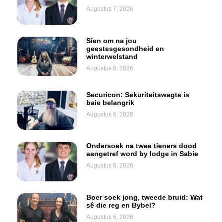
Augustus 7, 2026
Sien om na jou
geestesgesondheid en
winterwelstand
Augustus 6, 2026
Securicon: Sekuriteitswagte is
baie belangrik
Augustus 6, 2026
Ondersoek na twee tieners dood
aangetref word by lodge in Sabie
Augustus 6, 2026
Boer soek jong, tweede bruid: Wat
sê die reg en Bybel?
Augustus 6, 2026