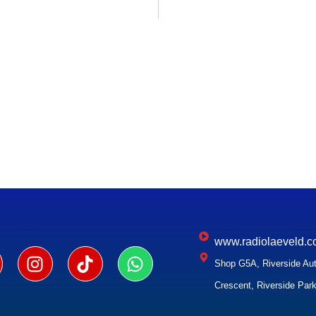
www.radiolaeveld.c
Shop G5A, Riverside Aut
Crescent, Riverside Park