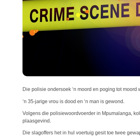
Die polisie ondersoek ‘n moord en poging tot moord w
‘n 35-jarige vrou is dood en ‘n man is gewond.
Volgens die polisiewoordvoerder in Mpumalanga, kol. 
plaasgevind.
Die slagoffers het in hul voertuig gesit toe twee gew