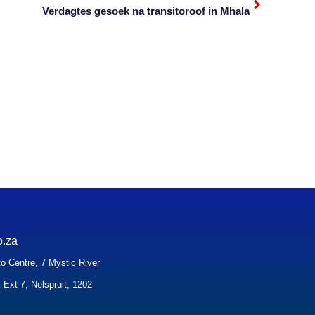
Verdagtes gesoek na transitoroof in Mhala
o.za
o Centre, 7 Mystic River
 Ext 7, Nelspruit, 1202