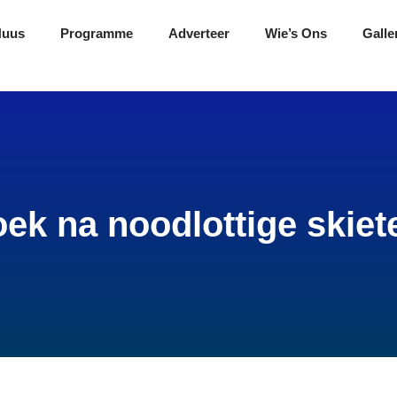
Nuus
Programme
Adverteer
Wie’s Ons
Galle
ek na noodlottige skiet