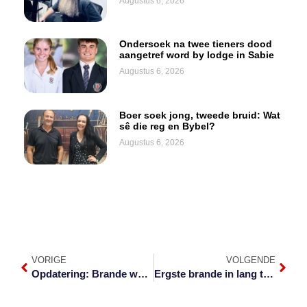
Augustus 6, 2026
Ondersoek na twee tieners dood
aangetref word by lodge in Sabie
Augustus 6, 2026
Boer soek jong, tweede bruid: Wat
sê die reg en Bybel?
Augustus 6, 2026
VORIGE
VOLGENDE
Opdatering: Brande woed voort in die Laeveld
Ergste brande in lang tyd woed in Laeveld