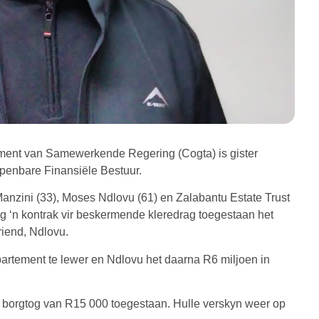
ement van Samewerkende Regering (Cogta) is gister
penbare Finansiële Bestuur.
anzini (33), Moses Ndlovu (61) en Zalabantu Estate Trust
g ‘n kontrak vir beskermende kleredrag toegestaan het
riend, Ndlovu.
partement te lewer en Ndlovu het daarna R6 miljoen in
hof borgtog van R15 000 toegestaan. Hulle verskyn weer op