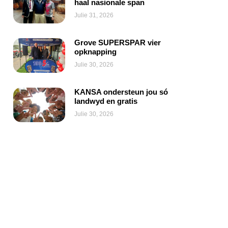
haal nasionale span
Julie 31, 2026
Grove SUPERSPAR vier
opknapping
Julie 30, 2026
KANSA ondersteun jou só
landwyd en gratis
Julie 30, 2026