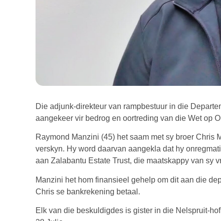
Die adjunk-direkteur van rampbestuur in die Depart
aangekeer vir bedrog en oortreding van die Wet op O
Raymond Manzini (45) het saam met sy broer Chris M
verskyn. Hy word daarvan aangekla dat hy onregmati
aan Zalabantu Estate Trust, die maatskappy van sy v
Manzini het hom finansieel gehelp om dit aan die de
Chris se bankrekening betaal.
Elk van die beskuldigdes is gister in die Nelspruit-