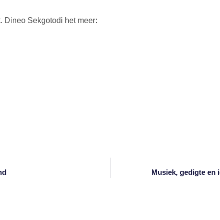
. Dineo Sekgotodi het meer:
nd
Musiek, gedigte en 