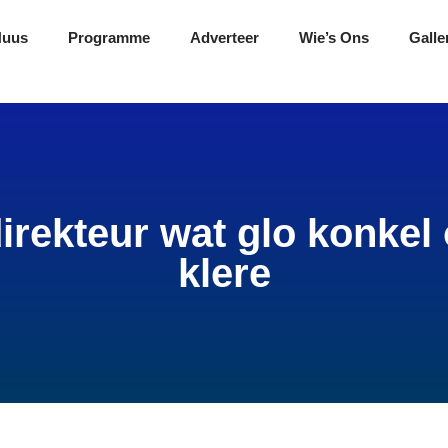
Nuus
Programme
Adverteer
Wie’s Ons
Galle
direkteur wat glo konke
klere