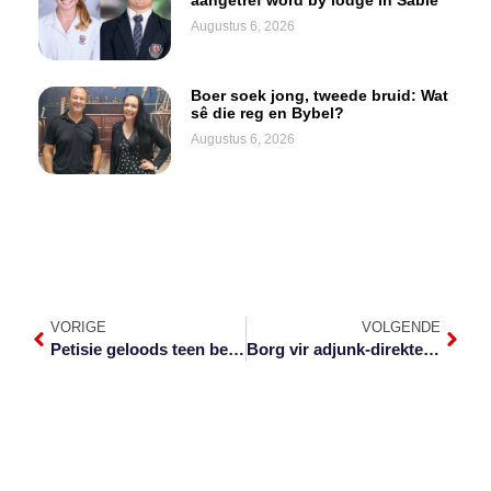
Augustus 6, 2026
Boer soek jong, tweede bruid: Wat
sê die reg en Bybel?
Augustus 6, 2026
VORIGE
VOLGENDE
Petisie geloods teen beplande naamveranderinge terwyl dienste ontbreek
Borg vir adjunk-direkteur wat glo konkel oor beskermende klere