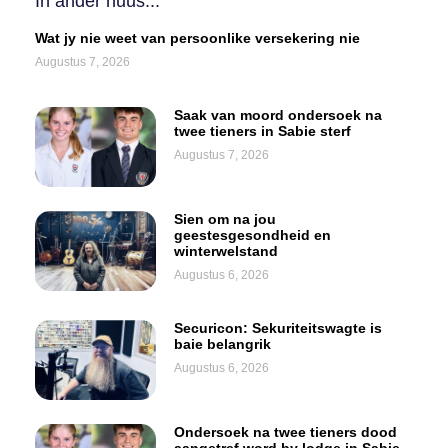
In ander nuus...
Wat jy nie weet van persoonlike versekering nie
Augustus 7, 2026
Saak van moord ondersoek na
twee tieners in Sabie sterf
Augustus 7, 2026
Sien om na jou
geestesgesondheid en
winterwelstand
Augustus 6, 2026
Securicon: Sekuriteitswagte is
baie belangrik
Augustus 6, 2026
Ondersoek na twee tieners dood
aangetref word by lodge in Sabie