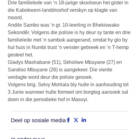
Drie familielede van ‘n 18-jarige skoolseun het gister in
die Kabokweni-landdroshof verskyn op klagte van
moord.
Andile Sambo was ‘n gr. 10-leerling in Bhekiswako
Sekondêr. Volgens die polisie is hy deur sy tante en drie
familielede met ‘n sambok aangerand, omdat hy glo by
hul huis in Numbi trust ‘n venster gebreek en ‘n T-hemp
gesteel het.
Gladys Mashabane (51), Skholiwe Mbuyane (27) en
Sandiso Mbuyane (26) is aangekeer. Die vierde
verdagte word deur die polisie gesoek.
Volgens brig. Selvy Mohlala bly hulle in aanhouding tot
3 Junie wanneer hulle formeel om borgtog aansoek sal
doen in die periodieke hof in Masoyi.
Deel op sosiale media