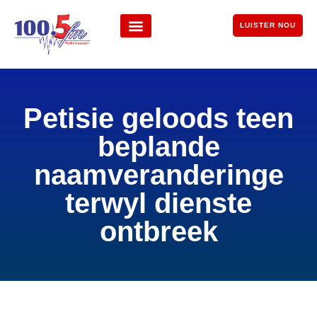
LUISTER NOU
Petisie geloods teen
beplande
naamveranderinge
terwyl dienste
ontbreek