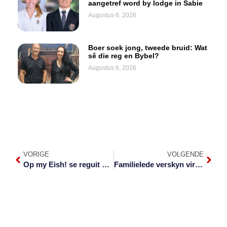
aangetref word by lodge in Sabie
Augustus 6, 2026
Boer soek jong, tweede bruid: Wat
sê die reg en Bybel?
Augustus 6, 2026
VORIGE
VOLGENDE
Op my Eish! se reguit Maryna praat eerlik na episode 7
Familielede verskyn vir moord op 18-jarige skoolkind