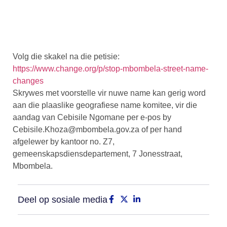
Volg die skakel na die petisie:
https://www.change.org/p/stop-mbombela-street-name-
changes
Skrywes met voorstelle vir nuwe name kan gerig word
aan die plaaslike geografiese name komitee, vir die
aandag van Cebisile Ngomane per e-pos by
Cebisile.Khoza@mbombela.gov.za
of per hand
afgelewer by kantoor no. Z7,
gemeenskapsdiensdepartement, 7 Jonesstraat,
Mbombela.
Deel op sosiale media