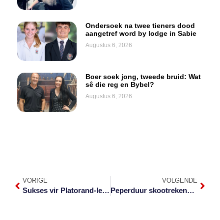
Ondersoek na twee tieners dood
aangetref word by lodge in Sabie
Augustus 6, 2026
Boer soek jong, tweede bruid: Wat
sê die reg en Bybel?
Augustus 6, 2026
VORIGE
VOLGENDE
Sukses vir Platorand-leerlinge
Peperduur skootrekenaars: Ondersoek vind moontlike bedrog