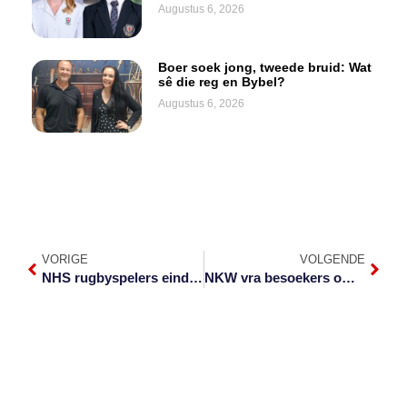
Augustus 6, 2026
Boer soek jong, tweede bruid: Wat
sê die reg en Bybel?
Augustus 6, 2026
VORIGE
VOLGENDE
NHS rugbyspelers eindig 2024 op hoë noot
NKW vra besoekers om diere reg van weg te gee na besoeker leeu stamp