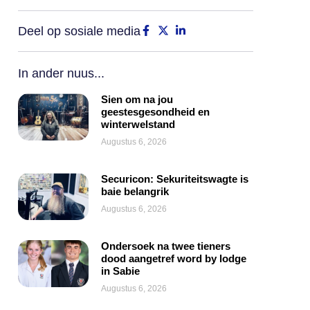
Deel op sosiale media
In ander nuus...
Sien om na jou
geestesgesondheid en
winterwelstand
Augustus 6, 2026
Securicon: Sekuriteitswagte is
baie belangrik
Augustus 6, 2026
Ondersoek na twee tieners
dood aangetref word by lodge
in Sabie
Augustus 6, 2026