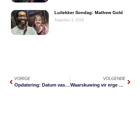
Luilekker Sondag: Mathew Gold
Augustus 3, 2026
VORIGE
VOLGENDE
Opdatering: Datum vasgestel vir Hillary Gardee-moordverhoor
Waarskuwing vir erge donderstorms oor die Laeveld vandag