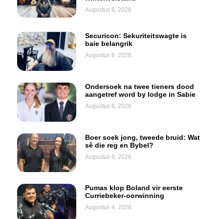
Augustus 6, 2026
Securicon: Sekuriteitswagte is
baie belangrik
Augustus 6, 2026
Ondersoek na twee tieners dood
aangetref word by lodge in Sabie
Augustus 6, 2026
Boer soek jong, tweede bruid: Wat
sê die reg en Bybel?
Augustus 6, 2026
Pumas klop Boland vir eerste
Curriebeker-oorwinning
Augustus 4, 2026