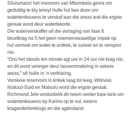
Silulumanzi het inwoners van Mbombela gevra om
geduldig te bly terwyl hulle hul bes doen om
watertenkwaens te verskaf aan die areas wat die ergste
geraak word deur watertekorte.
Die waterverskaffer sê die verlaging van fase 6
beurtkrag na 5 het geen noemenswaardige impak op
hul vermoë om water te onttrek, te suiwer en te versprei
nie.
“Ons het steeds ten minste agt ure in 24 uur nie krag nie,
en dit word vererger deur lasvermindering in sekere
areas,” sê hulle in ‘n verklaring.
Verskeie reservoirs is kritiek laag tot leeg. Witrivier,
Nsikazi-Suid en Matsulu word die ergste geraak.
Richmond Jele verduidelik dit neem verder baie lank om
watertenkwaens by Karino op te vul, weens
kragonderbrekings en die agterstand.