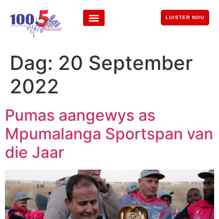
LUISTER NOU
Dag:
20 September
2022
Pumas aangewys as
Mpumalanga Sportspan van
die Jaar