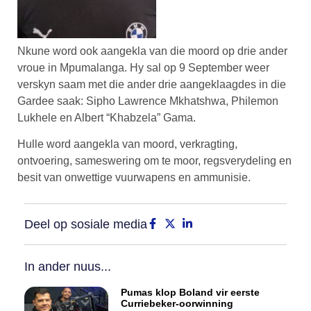
Nkune word ook aangekla van die moord op drie ander
vroue in Mpumalanga. Hy sal op 9 September weer
verskyn saam met die ander drie aangeklaagdes in die
Gardee saak: Sipho Lawrence Mkhatshwa, Philemon
Lukhele en Albert “Khabzela” Gama.
Hulle word aangekla van moord, verkragting,
ontvoering, sameswering om te moor, regsverydeling en
besit van onwettige vuurwapens en ammunisie.
Deel op sosiale media
In ander nuus...
Pumas klop Boland vir eerste
Curriebeker-oorwinning