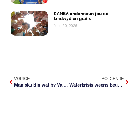
KANSA ondersteun jou só
landwyd en gratis
Julie 30, 2026
VORIGE
VOLGENDE
Man skuldig wat by Valke-kantore inbreek
Waterkrisis weens beurtkrag duur voort