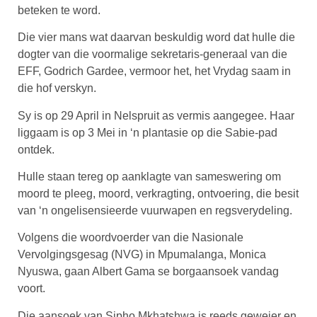
beteken te word.
Die vier mans wat daarvan beskuldig word dat hulle die
dogter van die voormalige sekretaris-generaal van die
EFF, Godrich Gardee, vermoor het, het Vrydag saam in
die hof verskyn.
Sy is op 29 April in Nelspruit as vermis aangegee. Haar
liggaam is op 3 Mei in ‘n plantasie op die Sabie-pad
ontdek.
Hulle staan tereg op aanklagte van sameswering om
moord te pleeg, moord, verkragting, ontvoering, die besit
van ‘n ongelisensieerde vuurwapen en regsverydeling.
Volgens die woordvoerder van die Nasionale
Vervolgingsgesag (NVG) in Mpumalanga, Monica
Nyuswa, gaan Albert Gama se borgaansoek vandag
voort.
Die aansoek van Sipho Mkhatshwa is reeds geweier en