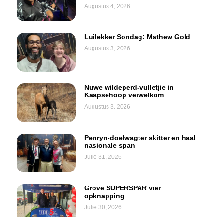
Augustus 4, 2026
Luilekker Sondag: Mathew Gold
Augustus 3, 2026
Nuwe wildeperd-vulletjie in
Kaapsehoop verwelkom
Augustus 3, 2026
Penryn-doelwagter skitter en haal
nasionale span
Julie 31, 2026
Grove SUPERSPAR vier
opknapping
Julie 30, 2026