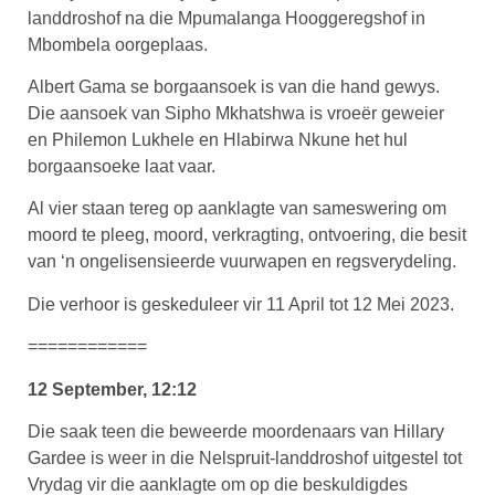
landdroshof na die Mpumalanga Hooggeregshof in
Mbombela oorgeplaas.
Albert Gama se borgaansoek is van die hand gewys.
Die aansoek van Sipho Mkhatshwa is vroeër geweier
en Philemon Lukhele en Hlabirwa Nkune het hul
borgaansoeke laat vaar.
Al vier staan tereg op aanklagte van sameswering om
moord te pleeg, moord, verkragting, ontvoering, die besit
van ‘n ongelisensieerde vuurwapen en regsverydeling.
Die verhoor is geskeduleer vir 11 April tot 12 Mei 2023.
============
12 September, 12:12
Die saak teen die beweerde moordenaars van Hillary
Gardee is weer in die Nelspruit-landdroshof uitgestel tot
Vrydag vir die aanklagte om op die beskuldigdes