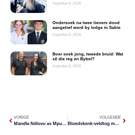
Augustus 6, 2026
Ondersoek na twee tieners dood
aangetref word by lodge in Sabie
Augustus 6, 2026
Boer soek jong, tweede bruid: Wat
sê die reg en Bybel?
Augustus 6, 2026
VORIGE
VOLGENDE
Mandla Ndlovu as Mpumalanga premier verkies
Bloedskenk-veldtog môre by i’langa