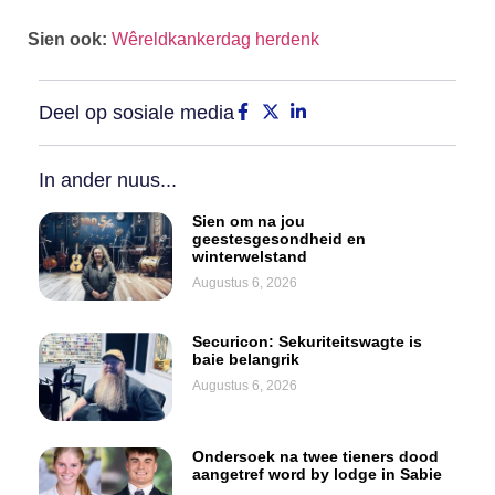
Sien ook:
Wêreldkankerdag herdenk
Deel op sosiale media
In ander nuus...
Sien om na jou
geestesgesondheid en
winterwelstand
Augustus 6, 2026
Securicon: Sekuriteitswagte is
baie belangrik
Augustus 6, 2026
Ondersoek na twee tieners dood
aangetref word by lodge in Sabie