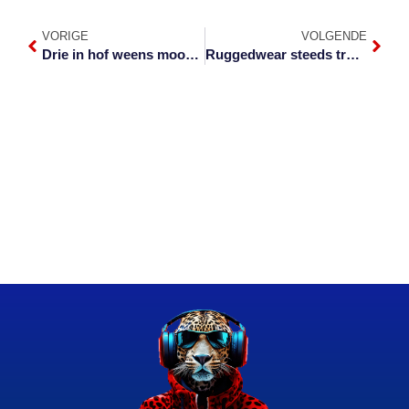
VORIGE
VOLGENDE
Drie in hof weens moord op narkotiseur in Mbombela
Ruggedwear steeds trots Suid-Afrikaans