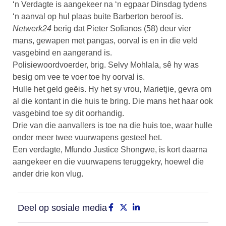
‘n Verdagte is aangekeer na ‘n egpaar Dinsdag tydens
‘n aanval op hul plaas buite Barberton beroof is.
Netwerk24
berig dat Pieter Sofianos (58) deur vier
mans, gewapen met pangas, oorval is en in die veld
vasgebind en aangerand is.
Polisiewoordvoerder, brig. Selvy Mohlala, sê hy was
besig om vee te voer toe hy oorval is.
Hulle het geld geëis. Hy het sy vrou, Marietjie, gevra om
al die kontant in die huis te bring. Die mans het haar ook
vasgebind toe sy dit oorhandig.
Drie van die aanvallers is toe na die huis toe, waar hulle
onder meer twee vuurwapens gesteel het.
Een verdagte, Mfundo Justice Shongwe, is kort daarna
aangekeer en die vuurwapens teruggekry, hoewel die
ander drie kon vlug.
Deel op sosiale media