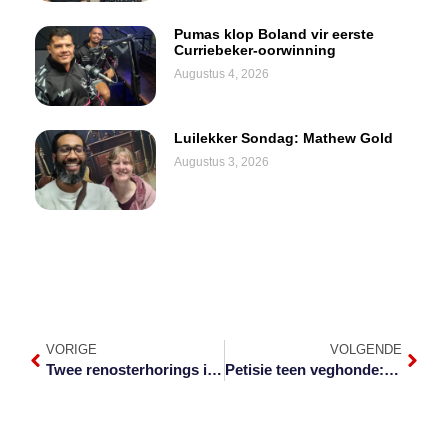
Pumas klop Boland vir eerste
Curriebeker-oorwinning
Augustus 4, 2026
Luilekker Sondag: Mathew Gold
Augustus 3, 2026
VORIGE
VOLGENDE
Twee renosterhorings in enjinkap versteek
Petisie teen veghonde: Wat sê die kenners?