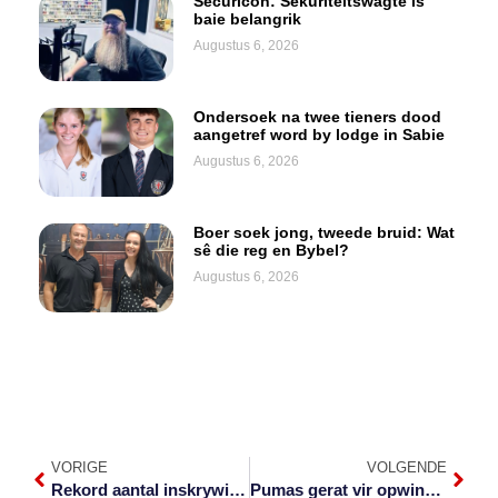
Securicon: Sekuriteitswagte is
baie belangrik
Augustus 6, 2026
Ondersoek na twee tieners dood
aangetref word by lodge in Sabie
Augustus 6, 2026
Boer soek jong, tweede bruid: Wat
sê die reg en Bybel?
Augustus 6, 2026
VORIGE
VOLGENDE
Rekord aantal inskrywings vir Saterdag se Elands-marathon
Pumas gerat vir opwindende seisoen