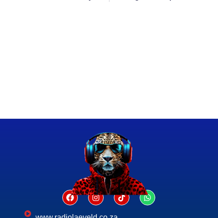
www.radiolaeveld.co.za