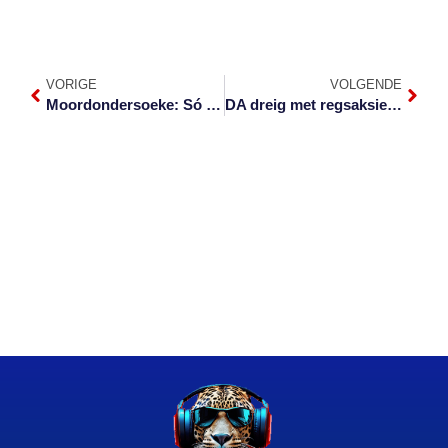
VORIGE
VOLGENDE
Moordondersoeke: Só werk dit
DA dreig met regsaksie na nog ‘n huis in Barberton afbrand