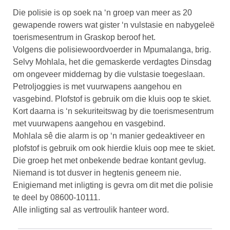
Die polisie is op soek na ‘n groep van meer as 20
gewapende rowers wat gister ‘n vulstasie en nabygeleë
toerismesentrum in Graskop beroof het.
Volgens die polisiewoordvoerder in Mpumalanga, brig.
Selvy Mohlala, het die gemaskerde verdagtes Dinsdag
om ongeveer middernag by die vulstasie toegeslaan.
Petroljoggies is met vuurwapens aangehou en
vasgebind. Plofstof is gebruik om die kluis oop te skiet.
Kort daarna is ‘n sekuriteitswag by die toerismesentrum
met vuurwapens aangehou en vasgebind.
Mohlala sê die alarm is op ‘n manier gedeaktiveer en
plofstof is gebruik om ook hierdie kluis oop mee te skiet.
Die groep het met onbekende bedrae kontant gevlug.
Niemand is tot dusver in hegtenis geneem nie.
Enigiemand met inligting is gevra om dit met die polisie
te deel by 08600-10111.
Alle inligting sal as vertroulik hanteer word.