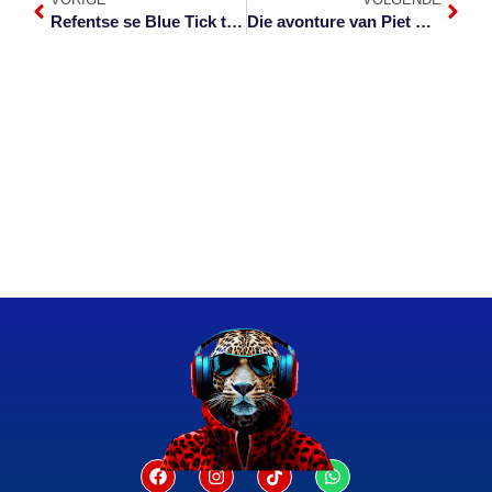
Refentse se Blue Tick tops op Top 20
Die avonture van Piet Pompies eersdaags vrygestel