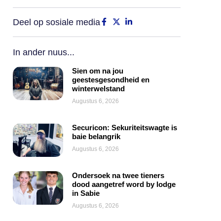
Deel op sosiale media
In ander nuus...
Sien om na jou
geestesgesondheid en
winterwelstand
Augustus 6, 2026
Securicon: Sekuriteitswagte is
baie belangrik
Augustus 6, 2026
Ondersoek na twee tieners
dood aangetref word by lodge
in Sabie
Augustus 6, 2026