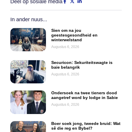
Deel op sosiale media
In ander nuus...
Sien om na jou
geestesgesondheid en
winterwelstand
Augustus 6, 2026
Securicon: Sekuriteitswagte is
baie belangrik
Augustus 6, 2026
Ondersoek na twee tieners dood
aangetref word by lodge in Sabie
Augustus 6, 2026
Boer soek jong, tweede bruid: Wat
sê die reg en Bybel?