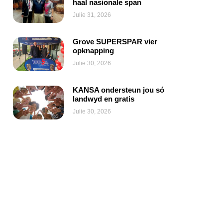
haal nasionale span
Julie 31, 2026
Grove SUPERSPAR vier
opknapping
Julie 30, 2026
KANSA ondersteun jou só
landwyd en gratis
Julie 30, 2026