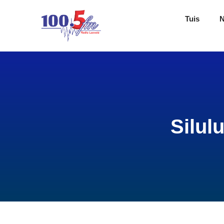
Tuis
Silul