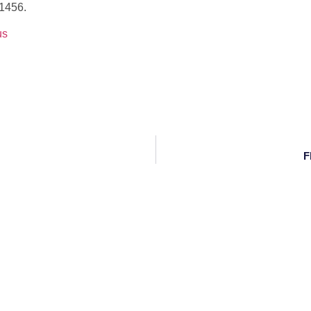
1456.
us
F