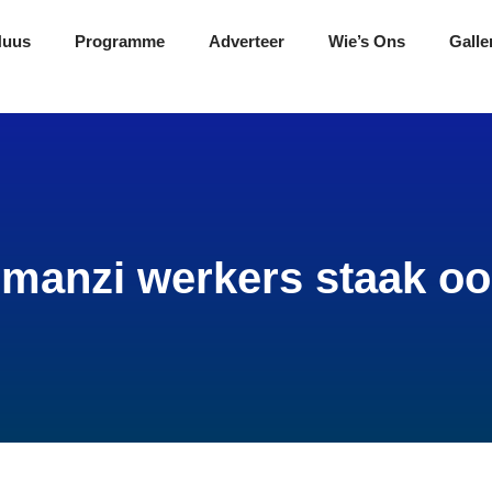
Nuus
Programme
Adverteer
Wie’s Ons
Galle
umanzi werkers staak oo