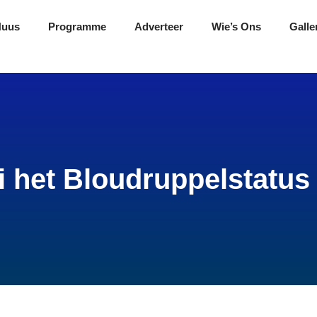
Nuus
Programme
Adverteer
Wie’s Ons
Galle
i het Bloudruppelstatu