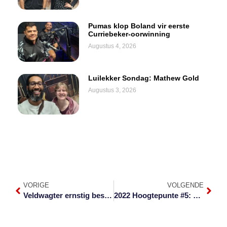
Pumas klop Boland vir eerste
Curriebeker-oorwinning
Augustus 4, 2026
Luilekker Sondag: Mathew Gold
Augustus 3, 2026
VORIGE
VOLGENDE
Veldwagter ernstig beseer deur olifant in Krugerwildtuin
2022 Hoogtepunte #5: Laeveldse geur in Op My Eish! 2