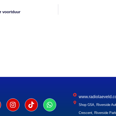
r voortduur
www.radiolaeveld.c
Shop G5A, Riverside Aut
Crescent, Riverside Park