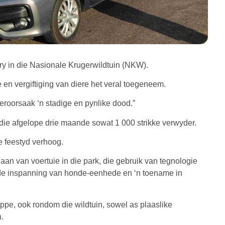
y in die Nasionale Krugerwildtuin (NKW).
e en vergiftiging van diere het veral toegeneem.
veroorsaak ‘n stadige en pynlike dood.”
e afgelope drie maande sowat 1 000 strikke verwyder.
e feestyd verhoog.
aan van voertuie in die park, die gebruik van tegnologie
de inspanning van honde-eenhede en ‘n toename in
pe, ook rondom die wildtuin, sowel as plaaslike
.