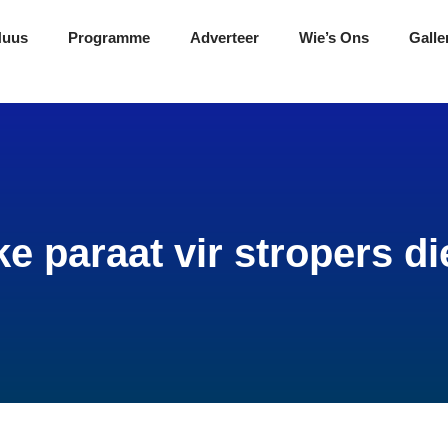
Nuus
Programme
Adverteer
Wie’s Ons
Galle
 paraat vir stropers di