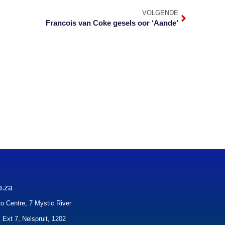
VOLGENDE
Francois van Coke gesels oor ‘Aande’
o.za
o Centre, 7 Mystic River
 Ext 7, Nelspruit, 1202