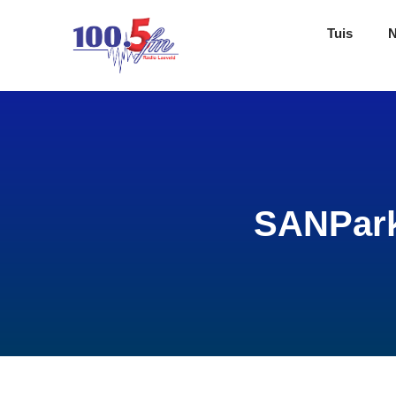
Tuis
SANParke