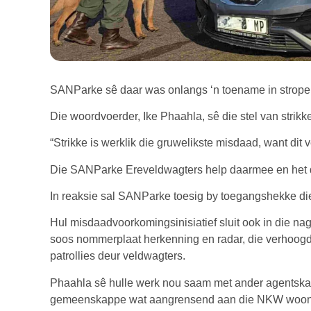
SANParke sê daar was onlangs ‘n toename in stroper
Die woordvoerder, Ike Phaahla, sê die stel van strikk
“Strikke is werklik die gruwelikste misdaad, want dit 
Die SANParke Ereveldwagters help daarmee en het di
In reaksie sal SANParke toesig by toegangshekke di
Hul misdaadvoorkomingsinisiatief sluit ook in die nag
soos nommerplaat herkenning en radar, die verhoog
patrollies deur veldwagters.
Phaahla sê hulle werk nou saam met ander agentskap
gemeenskappe wat aangrensend aan die NKW woon