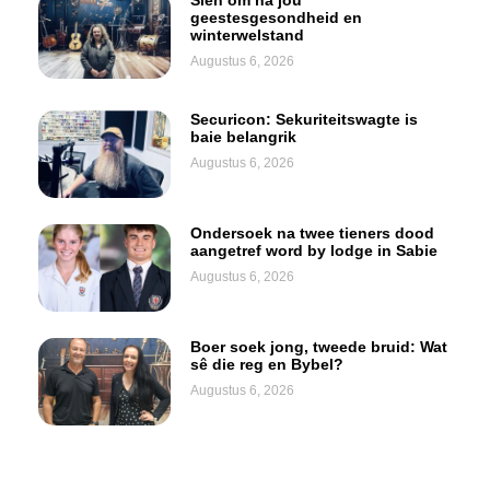
Sien om na jou
geestesgesondheid en
winterwelstand
Augustus 6, 2026
Securicon: Sekuriteitswagte is
baie belangrik
Augustus 6, 2026
Ondersoek na twee tieners dood
aangetref word by lodge in Sabie
Augustus 6, 2026
Boer soek jong, tweede bruid: Wat
sê die reg en Bybel?
Augustus 6, 2026