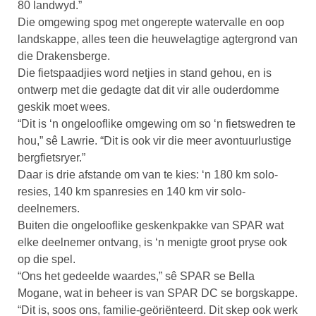
80 landwyd.”
Die omgewing spog met ongerepte watervalle en oop
landskappe, alles teen die heuwelagtige agtergrond van
die Drakensberge.
Die fietspaadjies word netjies in stand gehou, en is
ontwerp met die gedagte dat dit vir alle ouderdomme
geskik moet wees.
“Dit is ‘n ongelooflike omgewing om so ‘n fietswedren te
hou,” sê Lawrie. “Dit is ook vir die meer avontuurlustige
bergfietsryer.”
Daar is drie afstande om van te kies: ‘n 180 km solo-
resies, 140 km spanresies en 140 km vir solo-
deelnemers.
Buiten die ongelooflike geskenkpakke van SPAR wat
elke deelnemer ontvang, is ‘n menigte groot pryse ook
op die spel.
“Ons het gedeelde waardes,” sê SPAR se Bella
Mogane, wat in beheer is van SPAR DC se borgskappe.
“Dit is, soos ons, familie-geöriënteerd. Dit skep ook werk