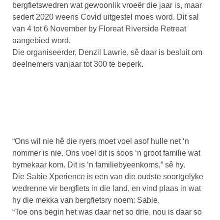
bergfietswedren wat gewoonlik vroeër die jaar is, maar
sedert 2020 weens Covid uitgestel moes word. Dit sal
van 4 tot 6 November by Floreat Riverside Retreat
aangebied word.
Die organiseerder, Denzil Lawrie, sê daar is besluit om
deelnemers vanjaar tot 300 te beperk.
“Ons wil nie hê die ryers moet voel asof hulle net ‘n
nommer is nie. Ons voel dit is soos ‘n groot familie wat
bymekaar kom. Dit is ‘n familiebyeenkoms,” sê hy.
Die Sabie Xperience is een van die oudste soortgelyke
wedrenne vir bergfiets in die land, en vind plaas in wat
hy die mekka van bergfietsry noem: Sabie.
“Toe ons begin het was daar net so drie, nou is daar so