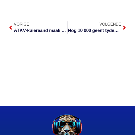
VORIGE
VOLGENDE
ATKV-kuieraand maak terugkeer na grendeltydperk
Nog 10 000 geënt tydens Vooma-naweek in Laeveld