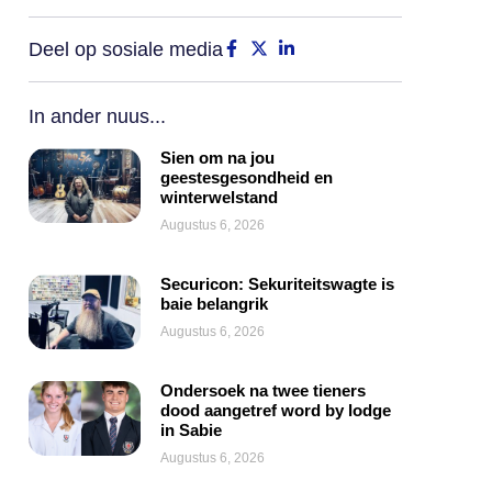
Deel op sosiale media
In ander nuus...
Sien om na jou
geestesgesondheid en
winterwelstand
Augustus 6, 2026
Securicon: Sekuriteitswagte is
baie belangrik
Augustus 6, 2026
Ondersoek na twee tieners
dood aangetref word by lodge
in Sabie
Augustus 6, 2026