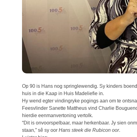
Op 90 is Hans nog springlewendig. Sy kinders boender 
huis in die Kaap in Huis Madeliefie in.
Hy wend egter vindingryke pogings aan om te ontsna
Feesvlinder Sanette Mattheus vind Charlie Bougueno
hierdie eenmanvertoning vertolk.
“Dit is onvoorspelbaar, maar herkenbaar. Jy sien onm
staan,” sê sy oor
Hans steek die Rubicon oor
.