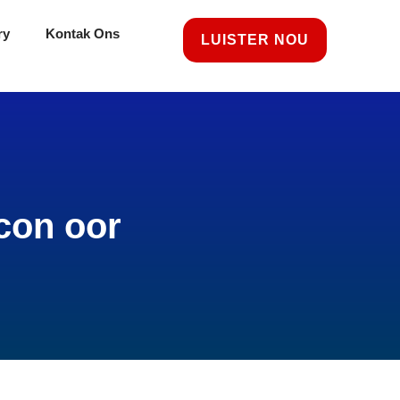
ry
Kontak Ons
LUISTER NOU
con oor