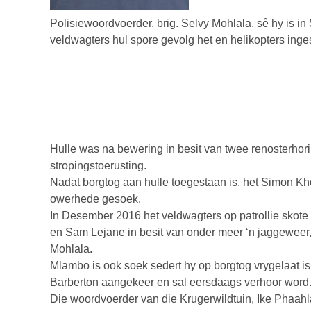
Polisiewoordvoerder, brig. Selvy Mohlala, sê hy is
veldwagters hul spore gevolg het en helikopters inge
Hulle was na bewering in besit van twee renosterhor
stropingstoerusting.
Nadat borgtog aan hulle toegestaan is, het Simon Kho
owerhede gesoek.
In Desember 2016 het veldwagters op patrollie sko
en Sam Lejane in besit van onder meer ‘n jaggeweer,
Mohlala.
Mlambo is ook soek sedert hy op borgtog vrygelaat is
Barberton aangekeer en sal eersdaags verhoor word
Die woordvoerder van die Krugerwildtuin, Ike Phaahl