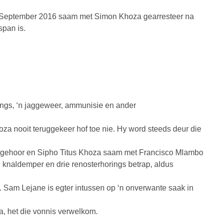
 in September 2016 saam met Simon Khoza gearresteer na
span is.
ings, ‘n jaggeweer, ammunisie en ander
za nooit teruggekeer hof toe nie. Hy word steeds deur die
te gehoor en Sipho Titus Khoza saam met Francisco Mlambo
 knaldemper en drie renosterhorings betrap, aldus
. Sam Lejane is egter intussen op ‘n onverwante saak in
.
a, het die vonnis verwelkom.