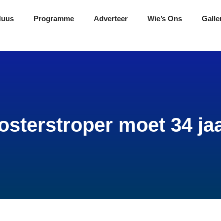
Nuus
Programme
Adverteer
Wie’s Ons
Galle
sterstroper moet 34 jaa