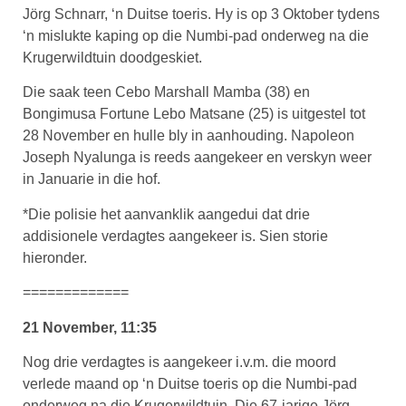
Jörg Schnarr, ‘n Duitse toeris. Hy is op 3 Oktober tydens
‘n mislukte kaping op die Numbi-pad onderweg na die
Krugerwildtuin doodgeskiet.
Die saak teen Cebo Marshall Mamba (38) en
Bongimusa Fortune Lebo Matsane (25) is uitgestel tot
28 November en hulle bly in aanhouding. Napoleon
Joseph Nyalunga is reeds aangekeer en verskyn weer
in Januarie in die hof.
*Die polisie het aanvanklik aangedui dat drie
addisionele verdagtes aangekeer is. Sien storie
hieronder.
=============
21 November, 11:35
Nog drie verdagtes is aangekeer i.v.m. die moord
verlede maand op ‘n Duitse toeris op die Numbi-pad
onderweg na die Krugerwildtuin. Die 67-jarige Jörg