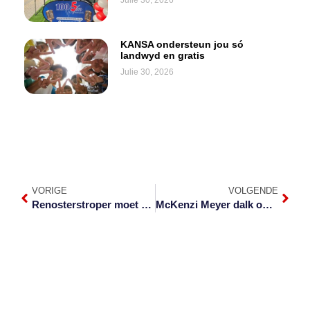
Julie 30, 2026
KANSA ondersteun jou só
landwyd en gratis
Julie 30, 2026
VORIGE
VOLGENDE
Renosterstroper moet 34 jaar sit
McKenzi Meyer dalk op pad na Antarktika