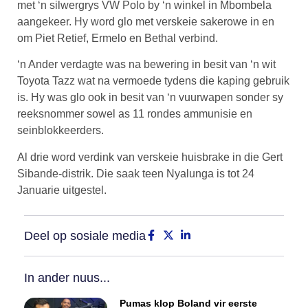
met ‘n silwergrys VW Polo by ‘n winkel in Mbombela
aangekeer. Hy word glo met verskeie sakerowe in en
om Piet Retief, Ermelo en Bethal verbind.
‘n Ander verdagte was na bewering in besit van ‘n wit
Toyota Tazz wat na vermoede tydens die kaping gebruik
is. Hy was glo ook in besit van ‘n vuurwapen sonder sy
reeksnommer sowel as 11 rondes ammunisie en
seinblokkeerders.
Al drie word verdink van verskeie huisbrake in die Gert
Sibande-distrik. Die saak teen Nyalunga is tot 24
Januarie uitgestel.
Deel op sosiale media
In ander nuus...
Pumas klop Boland vir eerste