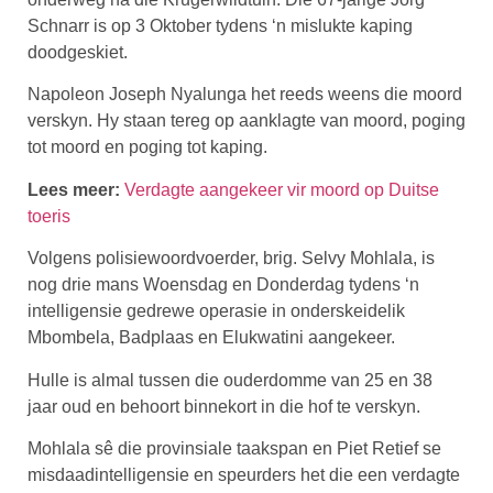
Schnarr is op 3 Oktober tydens ‘n mislukte kaping
doodgeskiet.
Napoleon Joseph Nyalunga het reeds weens die moord
verskyn. Hy staan tereg op aanklagte van moord, poging
tot moord en poging tot kaping.
Lees meer:
Verdagte aangekeer vir moord op Duitse
toeris
Volgens polisiewoordvoerder, brig. Selvy Mohlala, is
nog drie mans Woensdag en Donderdag tydens ‘n
intelligensie gedrewe operasie in onderskeidelik
Mbombela, Badplaas en Elukwatini aangekeer.
Hulle is almal tussen die ouderdomme van 25 en 38
jaar oud en behoort binnekort in die hof te verskyn.
Mohlala sê die provinsiale taakspan en Piet Retief se
misdaadintelligensie en speurders het die een verdagte