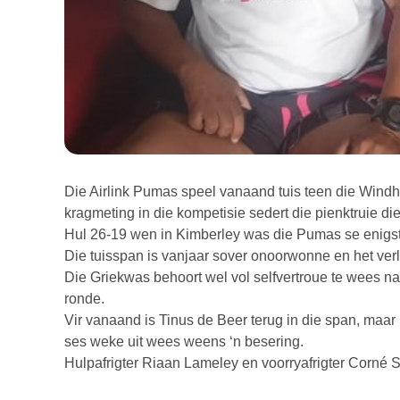
Die Airlink Pumas speel vanaand tuis teen die Windh
kragmeting in die kompetisie sedert die pienktruie di
Hul 26-19 wen in Kimberley was die Pumas se enigst
Die tuisspan is vanjaar sover onoorwonne en het ver
Die Griekwas behoort wel vol selfvertroue te wees n
ronde.
Vir vanaand is Tinus de Beer terug in die span, maar 
ses weke uit wees weens ‘n besering.
Hulpafrigter Riaan Lameley en voorryafrigter Corné 