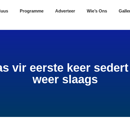
Nuus
Programme
Adverteer
Wie’s Ons
Galle
 vir eerste keer sedert 
weer slaags