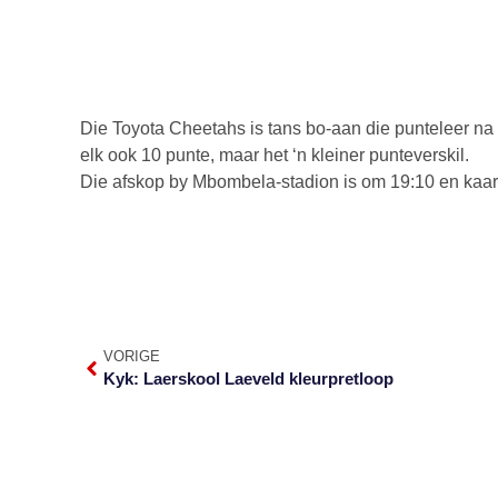
Die Toyota Cheetahs is tans bo-aan die punteleer n
elk ook 10 punte, maar het ‘n kleiner punteverskil.
Die afskop by Mbombela-stadion is om 19:10 en kaartj
VORIGE
Kyk: Laerskool Laeveld kleurpretloop