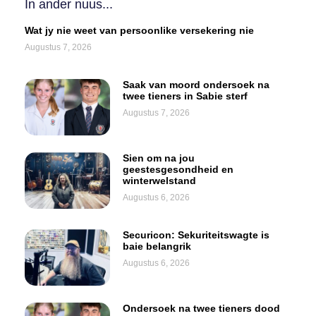
In ander nuus...
Wat jy nie weet van persoonlike versekering nie
Augustus 7, 2026
Saak van moord ondersoek na
twee tieners in Sabie sterf
Augustus 7, 2026
Sien om na jou
geestesgesondheid en
winterwelstand
Augustus 6, 2026
Securicon: Sekuriteitswagte is
baie belangrik
Augustus 6, 2026
Ondersoek na twee tieners dood