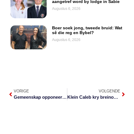
aangetref word by lodge in Sabie
Augustus 6, 2026
Boer soek jong, tweede bruid: Wat
sê die reg en Bybel?
Augustus 6, 2026
VORIGE
VOLGENDE
Gemeenskap opponeer jongste mynaansoek op wildtuin se voorstoep
Klein Caleb kry breinoperasie in Kaap