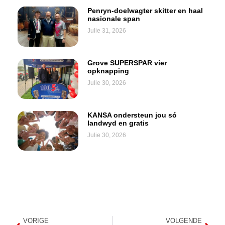
Penryn-doelwagter skitter en haal
nasionale span
Julie 31, 2026
Grove SUPERSPAR vier
opknapping
Julie 30, 2026
KANSA ondersteun jou só
landwyd en gratis
Julie 30, 2026
VORIGE
VOLGENDE