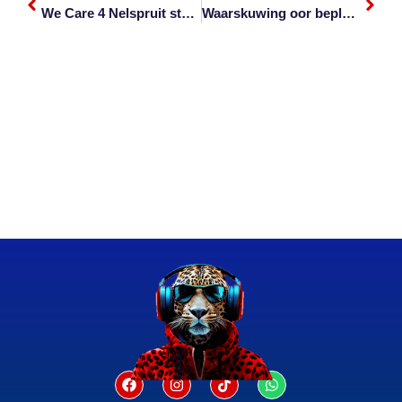
We Care 4 Nelspruit stel visier op agterstraat aborsies
Waarskuwing oor beplande wateronderbreking Donderdag