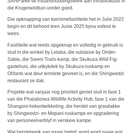
SANParke se instandhoudingswerk aan infrastruktuur in
die Krugerwildtuin vorder goed.
Die opknapping van toerismefasiliteite het in Julie 2022
begin en dit behoort teen Junie 2025 byna voltooi te
wees.
Fasiliteite wat reeds opgeknap en volledig in gebruik is
sluit in die winkel by Letaba, die vulstasie by Onder-
Sabie, die Sweni Trails-kamp, die Skukuza Wild Fig-
gastehuis, die uitkykdek by Skukuza-ruskamp en
Olifants wat deur termiete gevreet is, en die Shingwedzi
restaurant se dak.
Projekte wat vanjaar nog prioriteit geniet sluit in fase 1
van die Phalaborwa Wildlife Activity Hub, fase 1 van die
Shangoni-hekontwikkeling, die herstel van grasdakke
by Shingwedzi- en Mopani-ruskampe en opgradering
van personeelverblyf in verskeie kampe.
Wat herstelwerk aan paaie betref, word word paaie wat