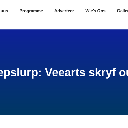
Nuus
Programme
Adverteer
Wie’s Ons
Galle
epslurp: Veearts skryf o