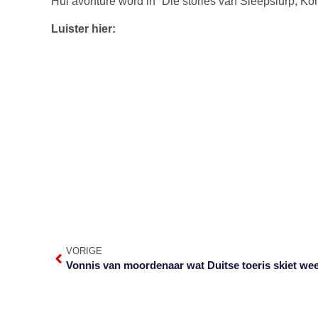
Hul avonture word in “Die stories van Sleepslurp, Kor
Luister hier:
VORIGE
Vonnis van moordenaar wat Duitse toeris skiet wee