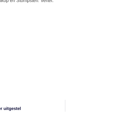
tkop en Stompstert” vertel.
r uitgestel