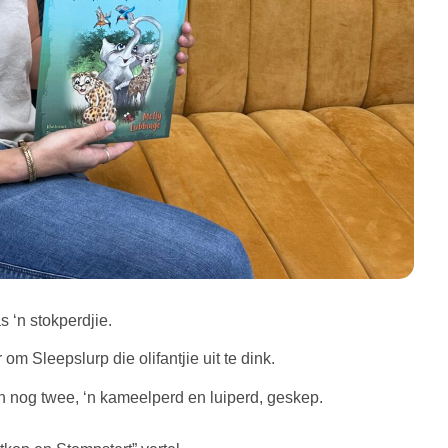
s ‘n stokperdjie.
om Sleepslurp die olifantjie uit te dink.
en nog twee, ‘n kameelperd en luiperd, geskep.