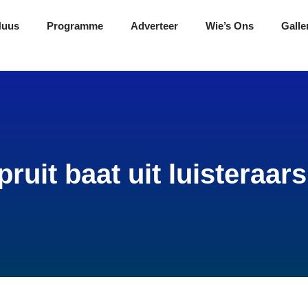
Nuus
Programme
Adverteer
Wie’s Ons
Galle
ruit baat uit luisteraar