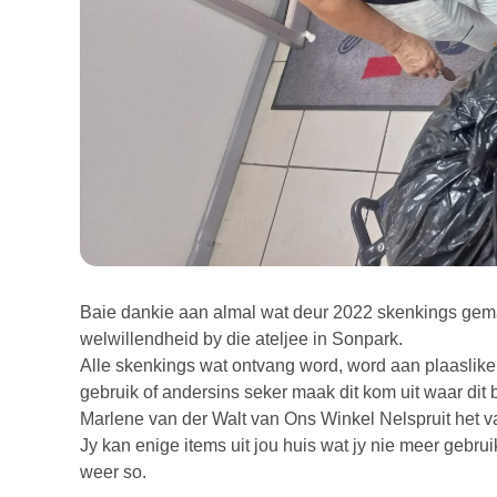
Baie dankie aan almal wat deur 2022 skenkings gem
welwillendheid by die ateljee in Sonpark.
Alle skenkings wat ontvang word, word aan plaaslike
gebruik of andersins seker maak dit kom uit waar dit
Marlene van der Walt van Ons Winkel Nelspruit het va
Jy kan enige items uit jou huis wat jy nie meer gebr
weer so.