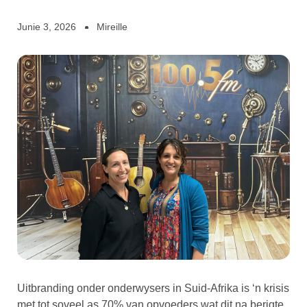
Junie 3, 2026
Mireille
Uitbranding onder onderwysers in Suid-Afrika is ‘n krisis
met tot soveel as 70% van opvoeders wat dit na berigte