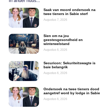
In ander nuus...
Saak van moord ondersoek na
twee tieners in Sabie sterf
Augustus 7, 2026
Sien om na jou
geestesgesondheid en
winterwelstand
Augustus 6, 2026
Securicon: Sekuriteitswagte is
baie belangrik
Augustus 6, 2026
Ondersoek na twee tieners dood
aangetref word by lodge in Sabie
Augustus 6, 2026