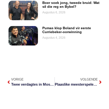
Boer soek jong, tweede bruid: Wat
sê die reg en Bybel?
Augustus 6, 2026
Pumas klop Boland vir eerste
Curriebeker-oorwinning
Augustus 4, 2026
VORIGE
VOLGENDE
Twee verdagtes in Mosambiek gearresteer weens Krugerwildtuinmoorde
Plaaslike meesterspeler op pad na hokkiewêreldbeker