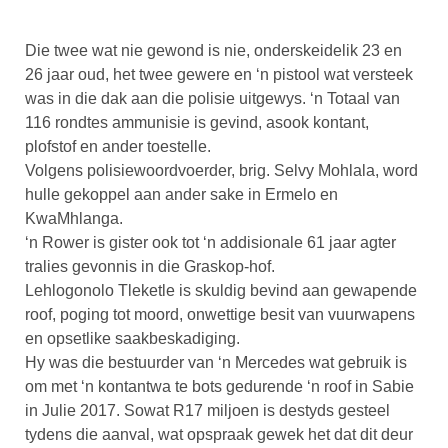
Die twee wat nie gewond is nie, onderskeidelik 23 en
26 jaar oud, het twee gewere en ‘n pistool wat versteek
was in die dak aan die polisie uitgewys. ‘n Totaal van
116 rondtes ammunisie is gevind, asook kontant,
plofstof en ander toestelle.
Volgens polisiewoordvoerder, brig. Selvy Mohlala, word
hulle gekoppel aan ander sake in Ermelo en
KwaMhlanga.
‘n Rower is gister ook tot ‘n addisionale 61 jaar agter
tralies gevonnis in die Graskop-hof.
Lehlogonolo Tleketle is skuldig bevind aan gewapende
roof, poging tot moord, onwettige besit van vuurwapens
en opsetlike saakbeskadiging.
Hy was die bestuurder van ‘n Mercedes wat gebruik is
om met ‘n kontantwa te bots gedurende ‘n roof in Sabie
in Julie 2017. Sowat R17 miljoen is destyds gesteel
tydens die aanval, wat opspraak gewek het dat dit deur