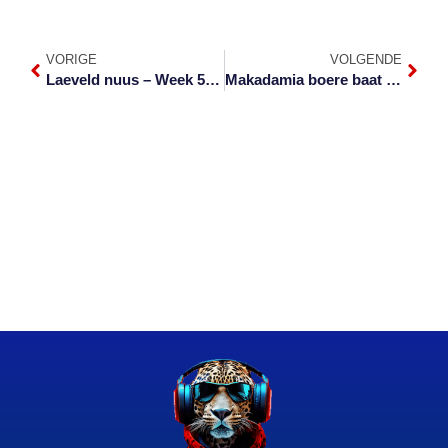
VORIGE
VOLGENDE
Laeveld nuus – Week 5 van 2022
Makadamia boere baat uit oorvloed van kennis en kenners by ekspo