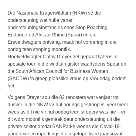
Die Nasionale Krugerwildtuin (NKW) sê die
ondersteuning wat hulle vanaf
ondersteuningsinstansies soos Stop Poaching
Endangered African Rhino (Spear) en die
Ereveldwagters ontvang, maak hul vordering in die
oorlog teen stroping moontlik.
Hoofveldwagter Cathy Dreyer het gepraat tydens ‘n
spesiale toer in die wildtuin gister waartydens Spear en
die South African Council for Business Women
(SACBW) ‘n groep plaaslike vroue op Vrouedag bederf
het.
Volgens Dreyer sou die 82 renosters wat vanjaar tot
dusver in die NKW vir hul horings gestroop is, veel meer
wees as dit nie vir hul oorlog teen stropery was nie – en
dit word moontlik gemaak deur ondersteuning uit die
private sektor omdat SANParke weens die Covid-19-
pandemie en inperkings die afgelope twee jaar sowat