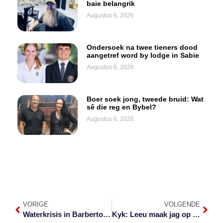
baie belangrik
Augustus 6, 2026
Ondersoek na twee tieners dood
aangetref word by lodge in Sabie
Augustus 6, 2026
Boer soek jong, tweede bruid: Wat
sê die reg en Bybel?
Augustus 6, 2026
VORIGE
VOLGENDE
Waterkrisis in Barberton weens voortslepende ‘staking’
Kyk: Leeu maak jag op buffels