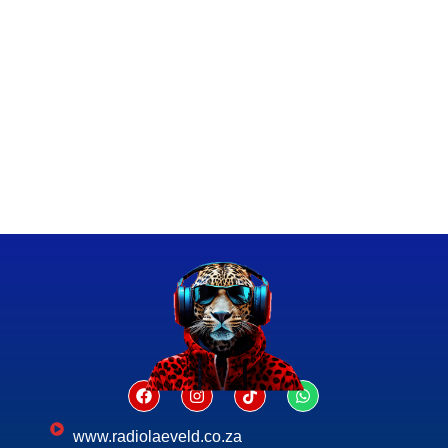
www.radiolaeveld.co.za