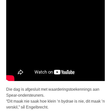
Die dag is afgesluit met waarderingstoekennings aan
Spear-ondersteuners.
“Dit maak nie saak hoe klein ‘n bydrae is nie, dit maak ‘n
verskil,” sê Engelbrecht.