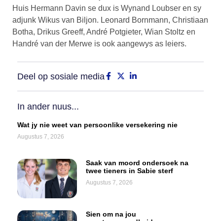
Huis Hermann Davin se dux is Wynand Loubser en sy
adjunk Wikus van Biljon. Leonard Bornmann, Christiaan
Botha, Drikus Greeff, André Potgieter, Wian Stoltz en
Handré van der Merwe is ook aangewys as leiers.
Deel op sosiale media
In ander nuus...
Wat jy nie weet van persoonlike versekering nie
Augustus 7, 2026
Saak van moord ondersoek na
twee tieners in Sabie sterf
Augustus 7, 2026
Sien om na jou