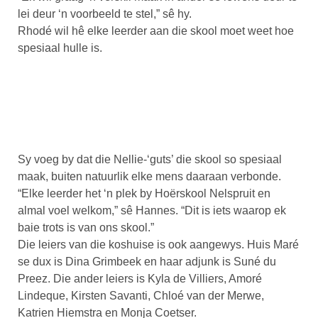
lei deur ‘n voorbeeld te stel,” sê hy.
Rhodé wil hê elke leerder aan die skool moet weet hoe
spesiaal hulle is.
Sy voeg by dat die Nellie-‘guts’ die skool so spesiaal
maak, buiten natuurlik elke mens daaraan verbonde.
“Elke leerder het ‘n plek by Hoërskool Nelspruit en
almal voel welkom,” sê Hannes. “Dit is iets waarop ek
baie trots is van ons skool.”
Die leiers van die koshuise is ook aangewys. Huis Maré
se dux is Dina Grimbeek en haar adjunk is Suné du
Preez. Die ander leiers is Kyla de Villiers, Amoré
Lindeque, Kirsten Savanti, Chloé van der Merwe,
Katrien Hiemstra en Monja Coetser.