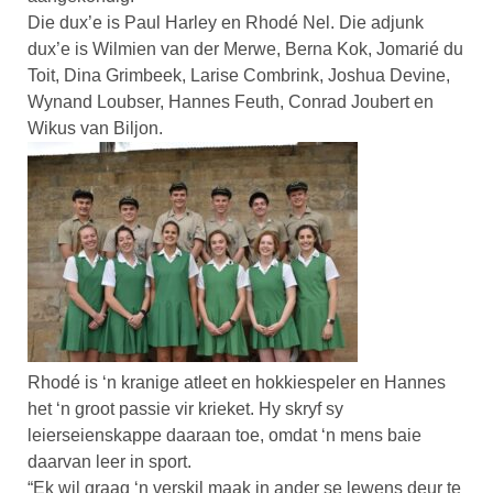
Die dux’e is Paul Harley en Rhodé Nel. Die adjunk
dux’e is Wilmien van der Merwe, Berna Kok, Jomarié du
Toit, Dina Grimbeek, Larise Combrink, Joshua Devine,
Wynand Loubser, Hannes Feuth, Conrad Joubert en
Wikus van Biljon.
Rhodé is ‘n kranige atleet en hokkiespeler en Hannes
het ‘n groot passie vir krieket. Hy skryf sy
leierseienskappe daaraan toe, omdat ‘n mens baie
daarvan leer in sport.
“Ek wil graag ‘n verskil maak in ander se lewens deur te