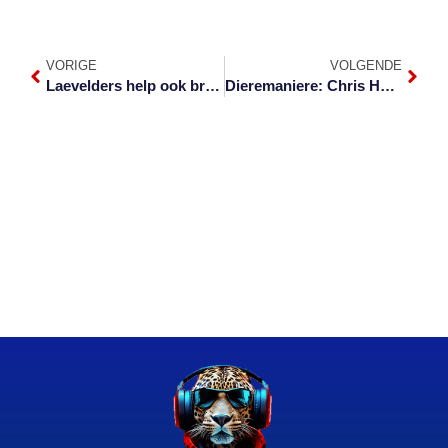
VORIGE
VOLGENDE
Laevelders help ook brande bestry in Kanada
Dieremaniere: Chris Hobkirk oor alles van ‘n seekoei tot ‘n slang