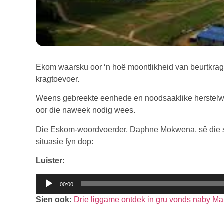
Ekom waarsku oor ‘n hoë moontlikheid van beurtkra
kragtoevoer.
Weens gebreekte eenhede en noodsaaklike herstelwer
oor die naweek nodig wees.
Die Eskom-woordvoerder, Daphne Mokwena, sê die s
situasie fyn dop:
Luister:
Klankspeler
00:00
Sien ook:
Drie liggame ontdek in gru vonds naby Ma