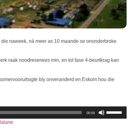
g die naweek, ná meer as 10 maande se ononderbroke
k raak noodreserwes min, en tot fase 4-beurtkrag kan
omervooruitsigte bly onveranderd en Eskom hou die
Gebruik
00:00
die
lalane
Op/Af
knoppies