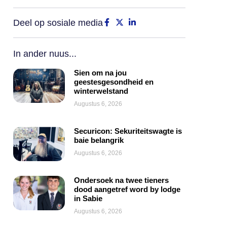
Deel op sosiale media
In ander nuus...
Sien om na jou
geestesgesondheid en
winterwelstand
Augustus 6, 2026
Securicon: Sekuriteitswagte is
baie belangrik
Augustus 6, 2026
Ondersoek na twee tieners
dood aangetref word by lodge
in Sabie
Augustus 6, 2026