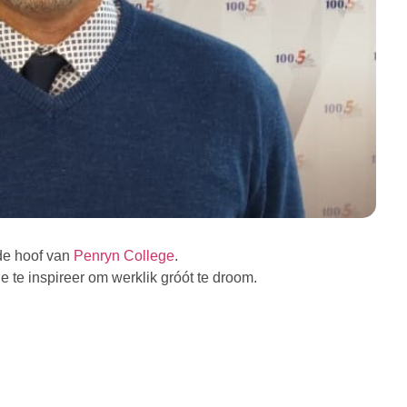
nde hoof van
Penryn College
.
 te inspireer om werklik gróót te droom.