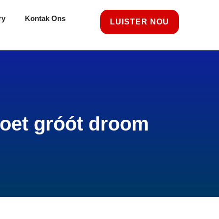
ry
Kontak Ons
LUISTER NOU
moet gróót droom