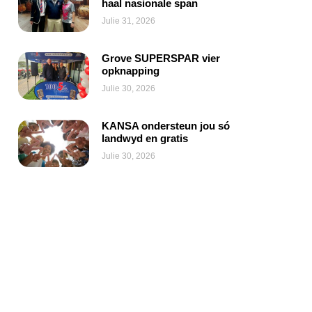
haal nasionale span
Julie 31, 2026
Grove SUPERSPAR vier
opknapping
Julie 30, 2026
KANSA ondersteun jou só
landwyd en gratis
Julie 30, 2026