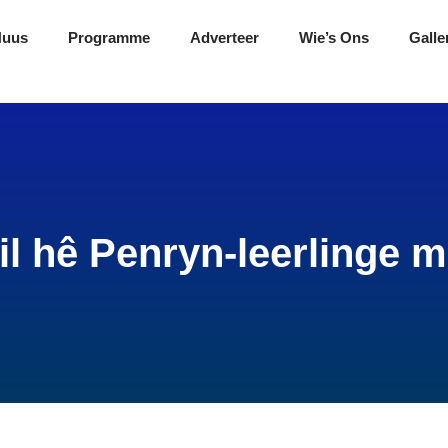
Nuus
Programme
Adverteer
Wie’s Ons
Galle
il hê Penryn-leerlinge 