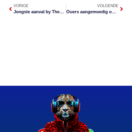
VORIGE
VOLGENDE
Jongste aanval by Themba-hospitaal veroordeel
Ouers aangemoedig om kinders te registreer vir 2025-skooljaar