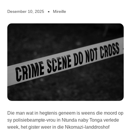
Desember 10, 2025
Mireille
Die man wat in hegtenis geneem is weens die moord op
sy polisiebeampte-vrou in Ntunda naby Tonga verlede
week, het gister weer in die Nkomazi-landdroshof