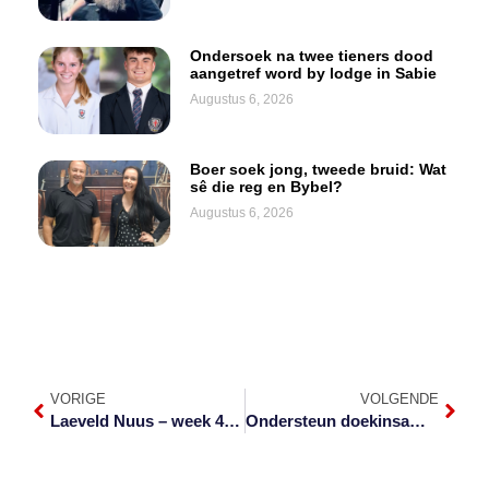
Ondersoek na twee tieners dood
aangetref word by lodge in Sabie
Augustus 6, 2026
Boer soek jong, tweede bruid: Wat
sê die reg en Bybel?
Augustus 6, 2026
VORIGE
VOLGENDE
Laeveld Nuus – week 40 van 2021
Ondersteun doekinsameling vir kinders met gestremdhede