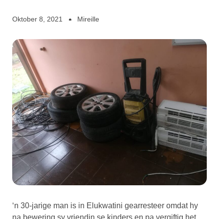
Oktober 8, 2021
Mireille
‘n 30-jarige man is in Elukwatini gearresteer omdat hy
na bewering sy vriendin se kinders en pa vergiftig het.