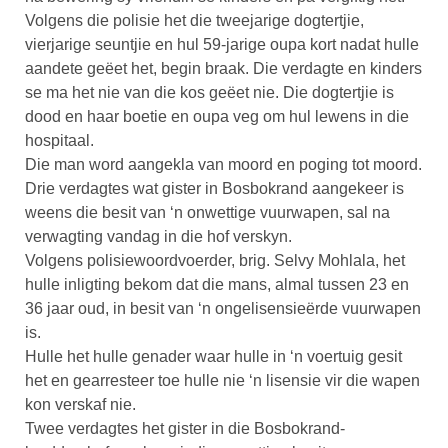
Volgens die polisie het die tweejarige dogtertjie,
vierjarige seuntjie en hul 59-jarige oupa kort nadat hulle
aandete geëet het, begin braak. Die verdagte en kinders
se ma het nie van die kos geëet nie. Die dogtertjie is
dood en haar boetie en oupa veg om hul lewens in die
hospitaal.
Die man word aangekla van moord en poging tot moord.
Drie verdagtes wat gister in Bosbokrand aangekeer is
weens die besit van ‘n onwettige vuurwapen, sal na
verwagting vandag in die hof verskyn.
Volgens polisiewoordvoerder, brig. Selvy Mohlala, het
hulle inligting bekom dat die mans, almal tussen 23 en
36 jaar oud, in besit van ‘n ongelisensieërde vuurwapen
is.
Hulle het hulle genader waar hulle in ‘n voertuig gesit
het en gearresteer toe hulle nie ‘n lisensie vir die wapen
kon verskaf nie.
Twee verdagtes het gister in die Bosbokrand-