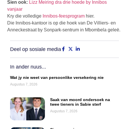
Sien ook:
Lizz Meiring dra drie hoede by Innibos
vanjaar
Kry die volledige
Innibos-feesprogram
hier.
Die Innibos-kantoor is op die hoek van De Villiers- en
Anneckestraat by Sonpark-sentrum in Mbombela geleë.
Deel op sosiale media
In ander nuus...
Wat jy nie weet van persoonlike versekering nie
Augustus 7, 2026
Saak van moord ondersoek na
twee tieners in Sabie sterf
Augustus 7, 2026