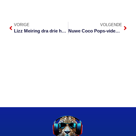
VORIGE
VOLGENDE
Lizz Meiring dra drie hoede by Innibos vanjaar
Nuwe Coco Pops-video vanaand by Innibos geskiet