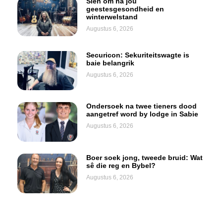
Sien om na jou
geestesgesondheid en
winterwelstand
Augustus 6, 2026
Securicon: Sekuriteitswagte is
baie belangrik
Augustus 6, 2026
Ondersoek na twee tieners dood
aangetref word by lodge in Sabie
Augustus 6, 2026
Boer soek jong, tweede bruid: Wat
sê die reg en Bybel?
Augustus 6, 2026