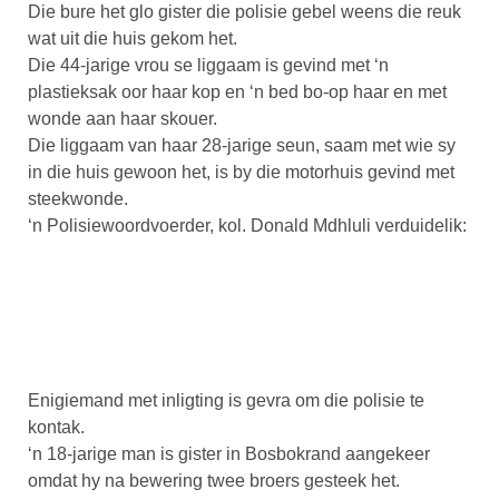
Die bure het glo gister die polisie gebel weens die reuk
wat uit die huis gekom het.
Die 44-jarige vrou se liggaam is gevind met ‘n
plastieksak oor haar kop en ‘n bed bo-op haar en met
wonde aan haar skouer.
Die liggaam van haar 28-jarige seun, saam met wie sy
in die huis gewoon het, is by die motorhuis gevind met
steekwonde.
‘n Polisiewoordvoerder, kol. Donald Mdhluli verduidelik:
Enigiemand met inligting is gevra om die polisie te
kontak.
‘n 18-jarige man is gister in Bosbokrand aangekeer
omdat hy na bewering twee broers gesteek het.