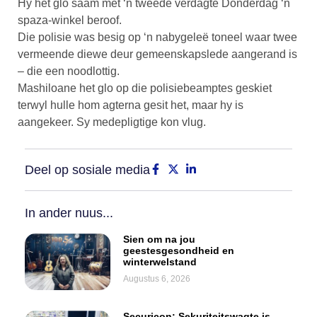
Hy het glo saam met ‘n tweede verdagte Donderdag ‘n
spaza-winkel beroof.
Die polisie was besig op ‘n nabygeleë toneel waar twee
vermeende diewe deur gemeenskapslede aangerand is
– die een noodlottig.
Mashiloane het glo op die polisiebeamptes geskiet
terwyl hulle hom agterna gesit het, maar hy is
aangekeer. Sy medepligtige kon vlug.
Deel op sosiale media
In ander nuus...
Sien om na jou
geestesgesondheid en
winterwelstand
Augustus 6, 2026
Securicon: Sekuriteitswagte is