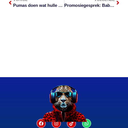
Pumas doen wat hulle moet om Griekwas te stuit
Promosiegesprek: Babapret wag by Ekspo