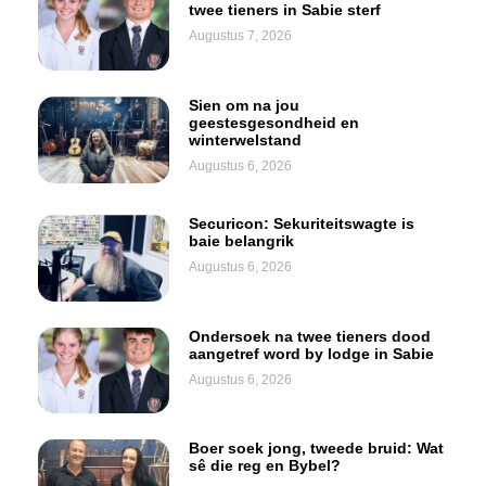
twee tieners in Sabie sterf
Augustus 7, 2026
Sien om na jou
geestesgesondheid en
winterwelstand
Augustus 6, 2026
Securicon: Sekuriteitswagte is
baie belangrik
Augustus 6, 2026
Ondersoek na twee tieners dood
aangetref word by lodge in Sabie
Augustus 6, 2026
Boer soek jong, tweede bruid: Wat
sê die reg en Bybel?