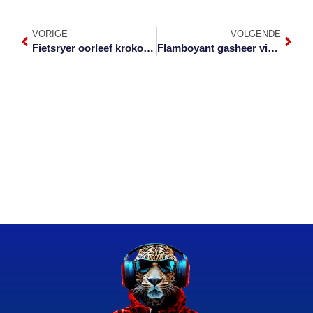
VORIGE
VOLGENDE
Fietsryer oorleef krokodilbyt
Flamboyant gasheer vir groot atletiek