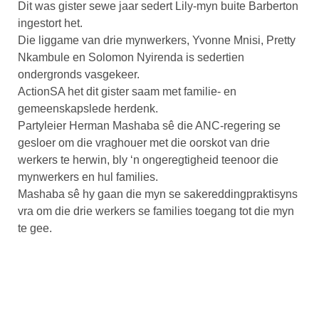
Dit was gister sewe jaar sedert Lily-myn buite Barberton
ingestort het.
Die liggame van drie mynwerkers, Yvonne Mnisi, Pretty
Nkambule en Solomon Nyirenda is sedertien
ondergronds vasgekeer.
ActionSA het dit gister saam met familie- en
gemeenskapslede herdenk.
Partyleier Herman Mashaba sê die ANC-regering se
gesloer om die vraghouer met die oorskot van drie
werkers te herwin, bly ‘n ongeregtigheid teenoor die
mynwerkers en hul families.
Mashaba sê hy gaan die myn se sakereddingpraktisyns
vra om die drie werkers se families toegang tot die myn
te gee.